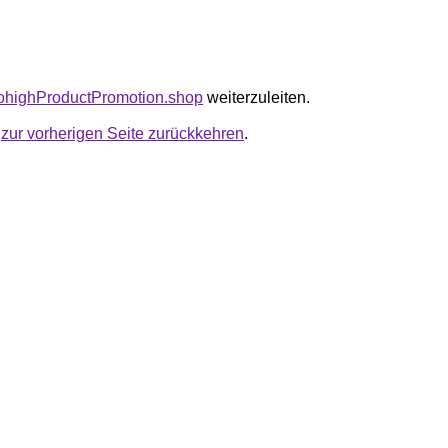
cktohighProductPromotion.shop
weiterzuleiten.
u
zur vorherigen Seite zurückkehren
.