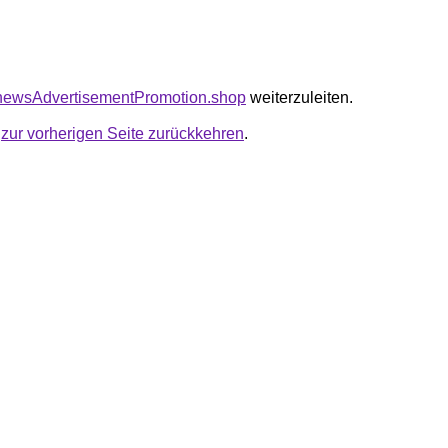
kanewsAdvertisementPromotion.shop
weiterzuleiten.
u
zur vorherigen Seite zurückkehren
.